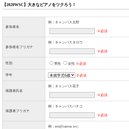
【2020WSC】大きなピアノをツクろう！
例：キャンバス太郎
参加者名
※必須
例：キャンバスタロウ
参加者名フリガナ
※必須
性別
男性
女性
※必須
学年
※必須
例：キャンバス花子
保護者氏名
※必須
例：キャンバスハナコ
保護者フリガナ
※必須
例：test@canvas.ws）