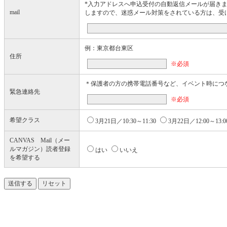
*入力アドレスへ申込受付の自動返信メールが届きます。事務
mail
しますので、迷惑メール対策をされている方は、受
例：東京都台東区
住所
※必須
＊保護者の方の携帯電話番号など、イベント時につ
緊急連絡先
※必須
希望クラス
3月21日／10:30～11:30
3月22日／12:00～13:0
CANVAS Mail（メー
ルマガジン）読者登録
はい
いいえ
を希望する